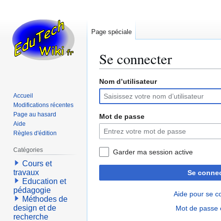
Page spéciale
Se connecter
Nom d’utilisateur
Aller
Aller
à
à
Accueil
la
la
Modifications récentes
navigation
recherche
Page au hasard
Mot de passe
Aide
Règles d'édition
Catégories
Garder ma session active
Cours et
travaux
Se connec
Education et
pédagogie
Aide pour se c
Méthodes de
design et de
Mot de passe 
recherche