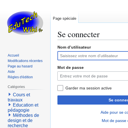
Page spéciale
Se connecter
Nom d’utilisateur
Aller
Aller
à
à
Accueil
la
la
Modifications récentes
navigation
recherche
Page au hasard
Mot de passe
Aide
Règles d'édition
Catégories
Garder ma session active
Cours et
travaux
Se connec
Education et
pédagogie
Aide pour se c
Méthodes de
design et de
Mot de passe 
recherche