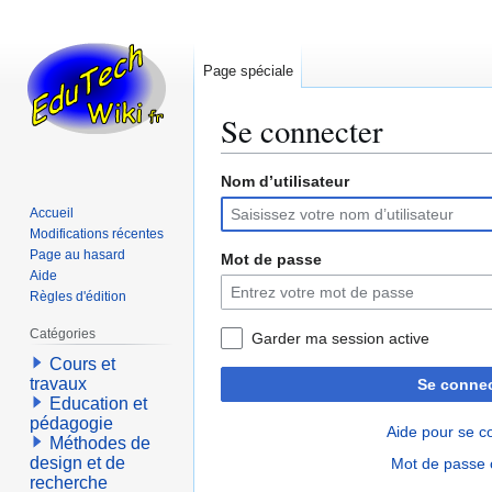
Page spéciale
Se connecter
Nom d’utilisateur
Aller
Aller
à
à
Accueil
la
la
Modifications récentes
navigation
recherche
Page au hasard
Mot de passe
Aide
Règles d'édition
Catégories
Garder ma session active
Cours et
travaux
Se connec
Education et
pédagogie
Aide pour se c
Méthodes de
design et de
Mot de passe 
recherche