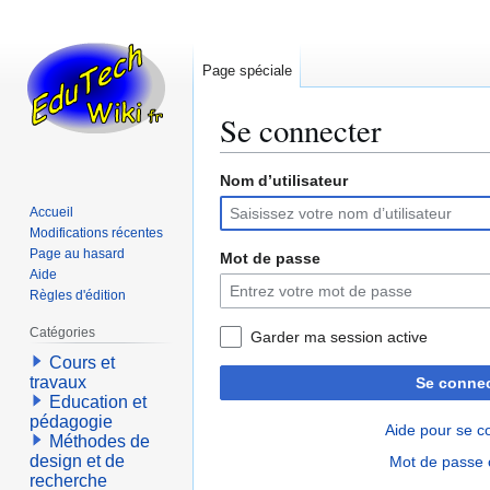
Page spéciale
Se connecter
Nom d’utilisateur
Aller
Aller
à
à
Accueil
la
la
Modifications récentes
navigation
recherche
Page au hasard
Mot de passe
Aide
Règles d'édition
Catégories
Garder ma session active
Cours et
travaux
Se connec
Education et
pédagogie
Aide pour se c
Méthodes de
design et de
Mot de passe 
recherche