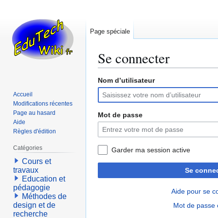
Page spéciale
Se connecter
Nom d’utilisateur
Aller
Aller
à
à
Accueil
la
la
Modifications récentes
navigation
recherche
Page au hasard
Mot de passe
Aide
Règles d'édition
Catégories
Garder ma session active
Cours et
travaux
Se connec
Education et
pédagogie
Aide pour se c
Méthodes de
design et de
Mot de passe 
recherche