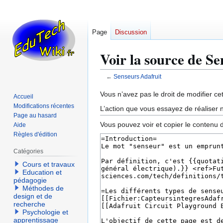
Page
Discussion
Voir la source de S
←
Senseurs Adafruit
Aller
Aller
Vous n’avez pas le droit de modifier cet
Accueil
à
à
Modifications récentes
L’action que vous essayez de réaliser n
la
la
Page au hasard
Vous pouvez voir et copier le contenu 
Aide
navigation
recherche
Règles d'édition
Catégories
Cours et travaux
Education et
pédagogie
Méthodes de
design et de
recherche
Psychologie et
apprentissage