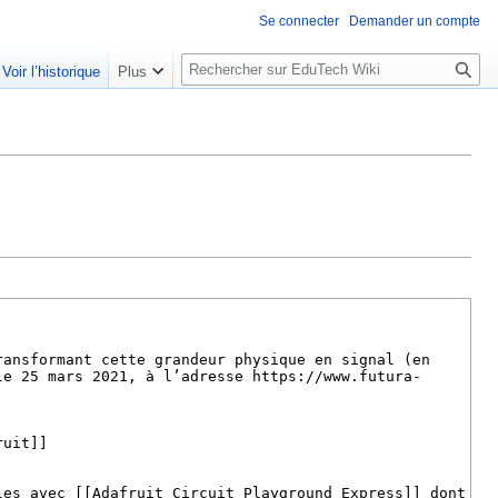
Se connecter
Demander un compte
R
Voir l’historique
Plus
e
c
h
e
r
c
h
e
r