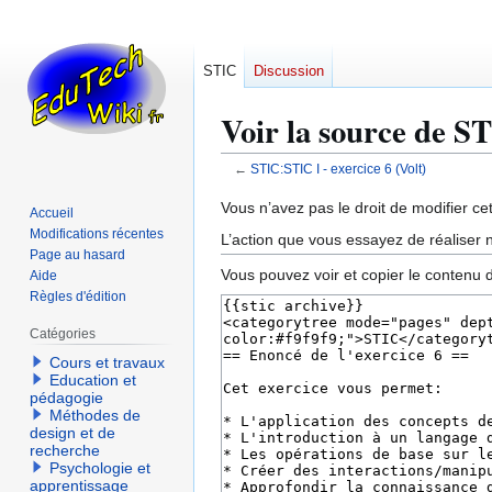
STIC
Discussion
Voir la source de ST
←
STIC:STIC I - exercice 6 (Volt)
Aller
Aller
Vous n’avez pas le droit de modifier cet
Accueil
à
à
Modifications récentes
L’action que vous essayez de réaliser n
la
la
Page au hasard
Vous pouvez voir et copier le contenu 
Aide
navigation
recherche
Règles d'édition
Catégories
Cours et travaux
Education et
pédagogie
Méthodes de
design et de
recherche
Psychologie et
apprentissage