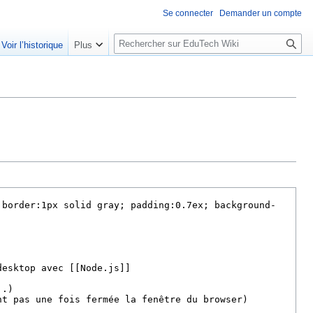
Se connecter
Demander un compte
R
Voir l’historique
Plus
e
c
h
e
r
c
h
e
r