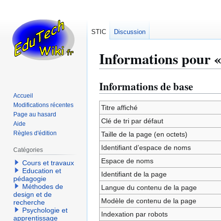
STIC
Discussion
Informations pour «
Informations de base
Aller
Aller
à
à
Accueil
Modifications récentes
la
la
Titre affiché
Page au hasard
navigation
recherche
Clé de tri par défaut
Aide
Règles d'édition
Taille de la page (en octets)
Identifiant dʼespace de noms
Catégories
Espace de noms
Cours et travaux
Education et
Identifiant de la page
pédagogie
Méthodes de
Langue du contenu de la page
design et de
Modèle de contenu de la page
recherche
Psychologie et
Indexation par robots
apprentissage