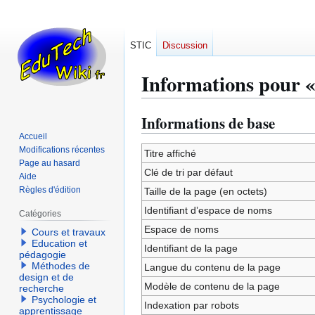
STIC
Discussion
Informations pour 
Informations de base
Aller
Aller
à
à
Accueil
Modifications récentes
la
la
Titre affiché
Page au hasard
navigation
recherche
Clé de tri par défaut
Aide
Règles d'édition
Taille de la page (en octets)
Identifiant dʼespace de noms
Catégories
Espace de noms
Cours et travaux
Education et
Identifiant de la page
pédagogie
Méthodes de
Langue du contenu de la page
design et de
Modèle de contenu de la page
recherche
Psychologie et
Indexation par robots
apprentissage