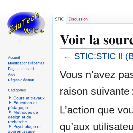
STIC
Discussion
Voir la sou
←
STIC:STIC II (B
Accueil
Modifications récentes
Aller
Aller
Page au hasard
Vous n’avez pas 
Aide
à
à
Règles d'édition
la
la
raison suivante 
navigation
recherche
Catégories
Cours et travaux
Education et
L’action que vo
pédagogie
Méthodes de
design et de
recherche
qu’aux utilisate
Psychologie et
apprentissage