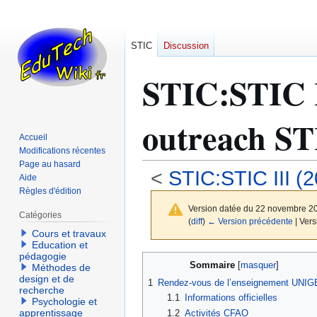
STIC
Discussion
STIC
:
STIC I
outreach ST
Accueil
Modifications récentes
Page au hasard
<
STIC:STIC III (
Aide
Règles d'édition
Version datée du 22 novembre 2
Catégories
(
diff
)
← Version précédente
| Vers
Cours et travaux
Education et
pédagogie
Aller
Aller
Sommaire
Méthodes de
à
à
design et de
1
Rendez-vous de l’enseignement UNIG
la
la
recherche
1.1
Informations officielles
Psychologie et
navigation
recherche
apprentissage
1.2
Activités CFAO