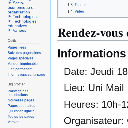
Socio-
1.3
Teaser
économique et
1.4
Vidéo
organisation
Technologies
Technologies
Rendez-vous 
éducatives
Variées
Outils
Pages liées
Informations 
Suivi des pages liées
Pages spéciales
Version imprimable
Date: Jeudi 18
Lien permanent
Informations sur la page
Lieu: Uni Mail
Big brother
Pointage des
contributions
Nouvelles pages
Heures: 10h-1
Pages populaires
Qui est en ligne?
Toutes les pages
Organisateur:
Version