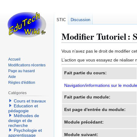
STIC
Discussion
Modifier Tutoriel :
Aller
Aller
Vous n’avez pas le droit de modifier cet
à
à
Accueil
L’action que vous essayez de réaliser n
la
la
Modifications récentes
navigation
recherche
Page au hasard
Fait partie du cours:
Aide
Règles d'édition
Navigation/informations sur le modul
Catégories
Fait partie du module:
Cours et travaux
Education et
Est page d'entrée du module:
pédagogie
Méthodes de
design et de
Module précédant:
recherche
Psychologie et
Module suivant:
apprentissage