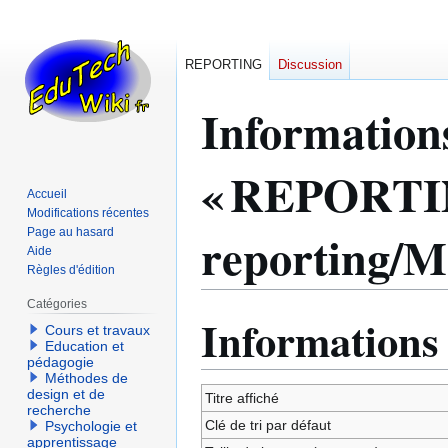
REPORTING
Discussion
Information
« REPORTI
Accueil
Modifications récentes
reporting/M
Page au hasard
Aide
Règles d'édition
Catégories
Informations
Aller
Aller
Cours et travaux
à
à
Education et
pédagogie
la
la
Méthodes de
navigation
recherche
design et de
Titre affiché
recherche
Clé de tri par défaut
Psychologie et
apprentissage