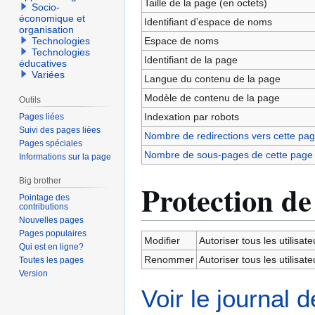
Taille de la page (en octets)
Socio-
économique et
Identifiant dʼespace de noms
organisation
Espace de noms
Technologies
Technologies
Identifiant de la page
éducatives
Variées
Langue du contenu de la page
Modèle de contenu de la page
Outils
Indexation par robots
Pages liées
Suivi des pages liées
Nombre de redirections vers cette pa
Pages spéciales
Nombre de sous-pages de cette page
Informations sur la page
Big brother
Protection de
Pointage des
contributions
Nouvelles pages
Pages populaires
Modifier
Autoriser tous les utilisateu
Qui est en ligne?
Renommer
Autoriser tous les utilisateu
Toutes les pages
Version
Voir le journal 