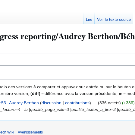
Lire
Voir le texte source
ss reporting/Audrey Berthon/Béhavi
 radio des versions à comparer et appuyez sur entrée ou sur le bouton e
ernière version,
(diff)
= différence avec la version précédente,
m
= modi
:53
Audrey Berthon
discussion
contributions
336 octets
+336
aux_lecture=4 - lu |qualité_page_wiki=3 |qualité_textes_a_lire=3 |qualité_f
ech Wiki
Avertissements