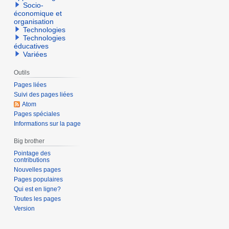
e
Socio-
économique et
m
organisation
b
Technologies
r
Technologies
éducatives
e
Variées
2
0
Outils
1
Pages liées
4
Suivi des pages liées
Atom
Pages spéciales
Informations sur la page
Big brother
Pointage des
contributions
Nouvelles pages
Pages populaires
Qui est en ligne?
Toutes les pages
Version