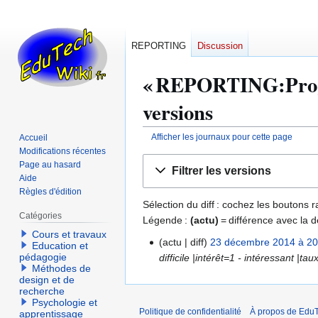
REPORTING
Discussion
« REPORTING:Progre
versions
Afficher les journaux pour cette page
Accueil
Modifications récentes
Aller
Aller
Page au hasard
Filtrer les versions
à
à
Aide
la
la
Règles d'édition
Sélection du diff : cochez les boutons
navigation
recherche
Catégories
Légende :
(actu)
= différence avec la d
Cours et travaux
actu
diff
23 décembre 2014 à 20
2
Education et
pédagogie
difficile |intérêt=1 - intéressant |t
3
Méthodes de
d
design et de
é
recherche
Psychologie et
c
Politique de confidentialité
À propos de EduT
apprentissage