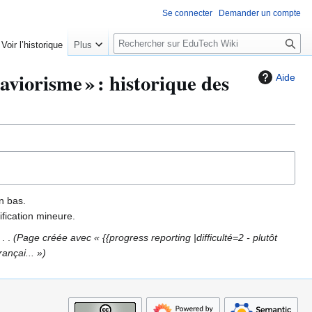
Se connecter
Demander un compte
R
Voir l’historique
Plus
e
c
orisme » : historique des
Aide
h
e
r
c
h
e
r
n bas.
fication mineure.
Page créée avec « {{progress reporting |difficulté=2 - plutôt
rançai... »