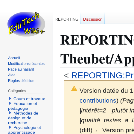
REPORTING
Discussion
REPORTI
Theubet/App
Accueil
Modifications récentes
Page au hasard
<
REPORTING:Prog
Aide
Règles d'édition
Version datée du 
Catégories
Cours et travaux
contributions
)
(Page
Education et
pédagogie
|intérêt=2 - plutôt
Méthodes de
design et de
|qualité_textes_a_li
recherche
Psychologie et
(diff) ← Version pré
apprentissage