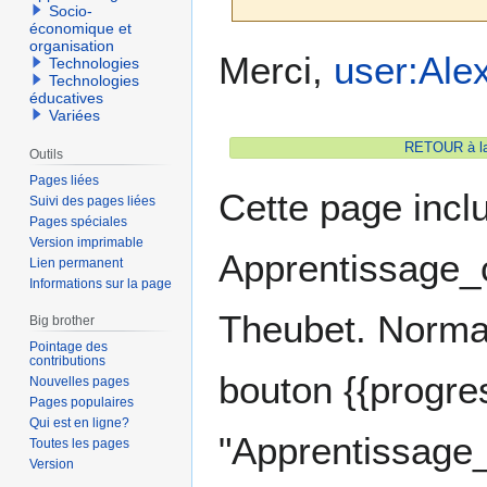
Socio-
économique et
organisation
Aller
Aller
Merci,
user:Ale
Technologies
à
à
Technologies
éducatives
la
la
Variées
navigation
recherche
RETOUR à la 
Outils
Pages liées
Cette page incl
Suivi des pages liées
Pages spéciales
Version imprimable
Apprentissage_co
Lien permanent
Informations sur la page
Theubet. Normale
Big brother
Pointage des
contributions
bouton {{progre
Nouvelles pages
Pages populaires
Qui est en ligne?
"Apprentissage_c
Toutes les pages
Version