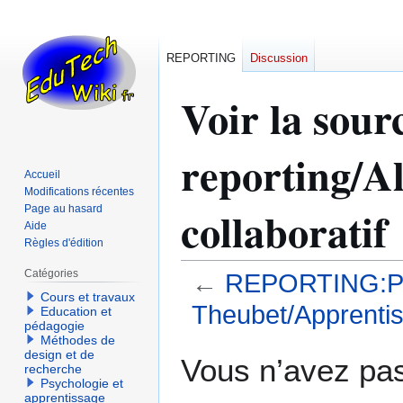
REPORTING
Discussion
Voir la so
reporting/A
Accueil
Modifications récentes
collaboratif
Page au hasard
Aide
Règles d'édition
Catégories
←
REPORTING:Pro
Cours et travaux
Theubet/Apprentis
Education et
pédagogie
Méthodes de
Aller
Aller
design et de
Vous n’avez pas 
recherche
à
à
Psychologie et
la
la
apprentissage