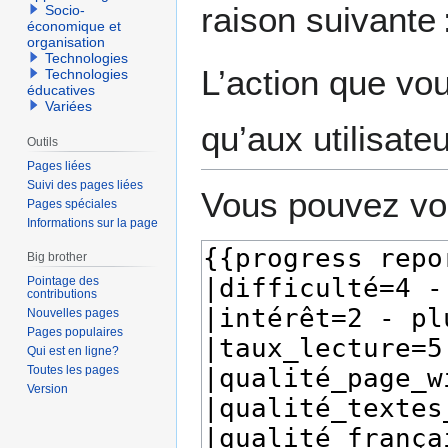
raison suivante 
Socio-
navigation
recherche
économique et
organisation
Technologies
L’action que vo
Technologies
éducatives
Variées
qu’aux utilisate
Outils
Pages liées
Suivi des pages liées
Vous pouvez voi
Pages spéciales
Informations sur la page
Big brother
Pointage des
contributions
Nouvelles pages
Pages populaires
Qui est en ligne?
Toutes les pages
Version