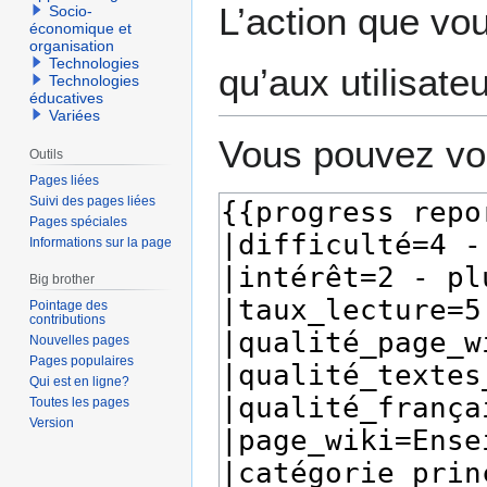
L’action que vo
Socio-
économique et
organisation
Technologies
qu’aux utilisate
Technologies
éducatives
Variées
Vous pouvez voi
Outils
Pages liées
Suivi des pages liées
Pages spéciales
Informations sur la page
Big brother
Pointage des
contributions
Nouvelles pages
Pages populaires
Qui est en ligne?
Toutes les pages
Version