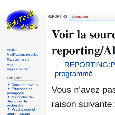
REPORTING
Discussion
Voir la so
reporting/
Accueil
Modifications récentes
Page au hasard
←
REPORTING:Pro
Aide
Règles d'édition
programmé
Catégories
Cours et travaux
Aller
Aller
Vous n’avez pas 
Education et
à
à
pédagogie
la
la
Méthodes de
raison suivante 
design et de
navigation
recherche
recherche
Psychologie et
apprentissage