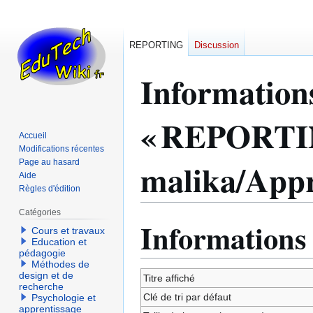
REPORTING
Discussion
Information
« REPORTING
Accueil
Modifications récentes
malika/Appr
Page au hasard
Aide
Règles d'édition
Catégories
Informations
Aller
Aller
Cours et travaux
à
à
Education et
pédagogie
la
la
Méthodes de
navigation
recherche
design et de
Titre affiché
recherche
Clé de tri par défaut
Psychologie et
apprentissage