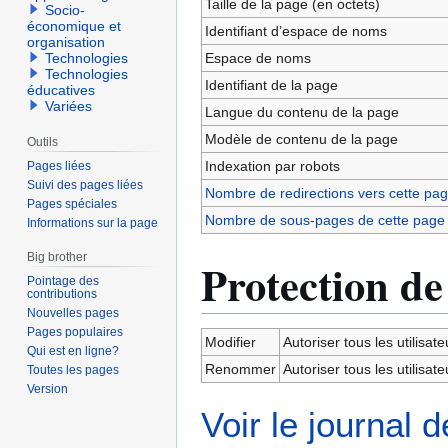
Taille de la page (en octets)
Socio-
économique et
Identifiant dʼespace de noms
organisation
Espace de noms
Technologies
Technologies
Identifiant de la page
éducatives
Variées
Langue du contenu de la page
Modèle de contenu de la page
Outils
Indexation par robots
Pages liées
Suivi des pages liées
Nombre de redirections vers cette pa
Pages spéciales
Nombre de sous-pages de cette page
Informations sur la page
Big brother
Protection de
Pointage des
contributions
Nouvelles pages
Pages populaires
Modifier
Autoriser tous les utilisateu
Qui est en ligne?
Renommer
Autoriser tous les utilisateu
Toutes les pages
Version
Voir le journal 