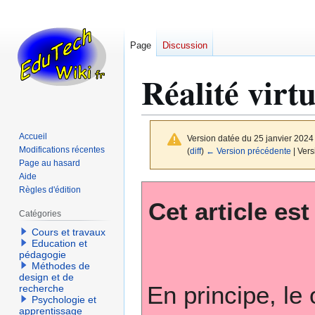
Page
Discussion
Réalité virt
Accueil
Version datée du 25 janvier 2024
Modifications récentes
(
diff
)
← Version précédente
| Vers
Page au hasard
Aide
Aller
Aller
Règles d'édition
Cet article es
à
à
Catégories
la
la
Cours et travaux
navigation
recherche
Education et
pédagogie
Méthodes de
design et de
En principe, le
recherche
Psychologie et
apprentissage