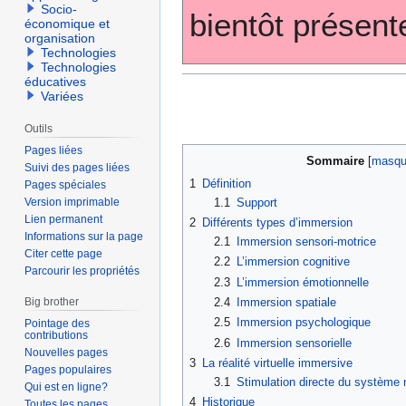
Socio-
bientôt présent
économique et
organisation
Technologies
Technologies
éducatives
Variées
Outils
Pages liées
Sommaire
Suivi des pages liées
1
Définition
Pages spéciales
1.1
Support
Version imprimable
Lien permanent
2
Différents types d’immersion
Informations sur la page
2.1
Immersion sensori-motrice
Citer cette page
2.2
L’immersion cognitive
Parcourir les propriétés
2.3
L’immersion émotionnelle
2.4
Immersion spatiale
Big brother
2.5
Immersion psychologique
Pointage des
contributions
2.6
Immersion sensorielle
Nouvelles pages
3
La réalité virtuelle immersive
Pages populaires
3.1
Stimulation directe du système
Qui est en ligne?
4
Historique
Toutes les pages