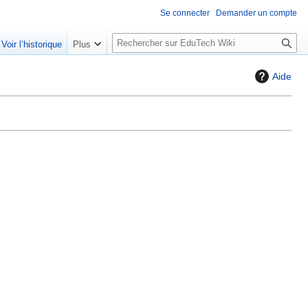
Se connecter
Demander un compte
R
Voir l’historique
Plus
e
c
Aide
h
e
r
c
h
e
r