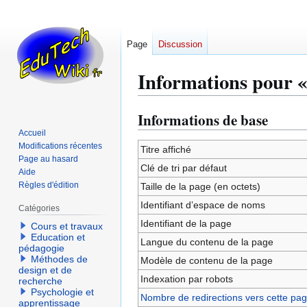
Page
Discussion
Informations pour « 
Informations de base
Aller
Aller
à
à
Accueil
Modifications récentes
la
la
Titre affiché
Page au hasard
navigation
recherche
Clé de tri par défaut
Aide
Règles d'édition
Taille de la page (en octets)
Identifiant dʼespace de noms
Catégories
Identifiant de la page
Cours et travaux
Education et
Langue du contenu de la page
pédagogie
Méthodes de
Modèle de contenu de la page
design et de
Indexation par robots
recherche
Psychologie et
Nombre de redirections vers cette pa
apprentissage