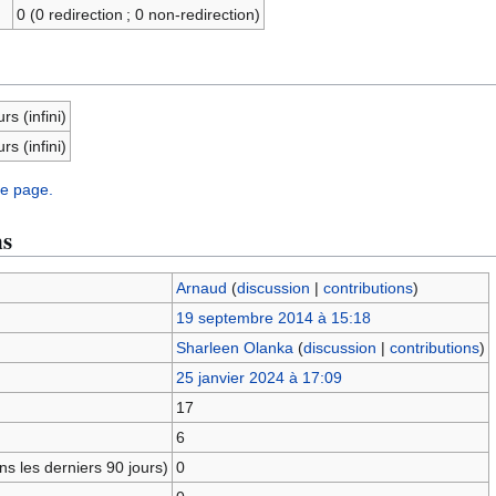
0 (0 redirection ; 0 non-redirection)
rs (infini)
rs (infini)
te page.
ns
Arnaud
(
discussion
|
contributions
)
19 septembre 2014 à 15:18
Sharleen Olanka
(
discussion
|
contributions
)
25 janvier 2024 à 17:09
17
6
s les derniers 90 jours)
0