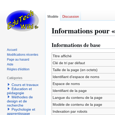
Modèle
Discussion
Informations pour «
Informations de base
Aller
Aller
à
à
Accueil
Modifications récentes
la
la
Titre affiché
Page au hasard
navigation
recherche
Clé de tri par défaut
Aide
Règles d'édition
Taille de la page (en octets)
Identifiant dʼespace de noms
Catégories
Espace de noms
Cours et travaux
Education et
Identifiant de la page
pédagogie
Méthodes de
Langue du contenu de la page
design et de
Modèle de contenu de la page
recherche
Psychologie et
Indexation par robots
apprentissage