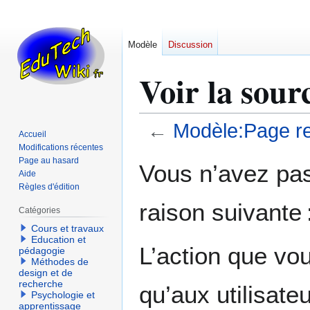
Modèle
Discussion
Voir la sou
←
Modèle:Page re
Accueil
Modifications récentes
Aller
Aller
Page au hasard
Vous n’avez pas 
Aide
à
à
Règles d'édition
la
la
raison suivante 
navigation
recherche
Catégories
Cours et travaux
Education et
L’action que vo
pédagogie
Méthodes de
design et de
recherche
qu’aux utilisate
Psychologie et
apprentissage