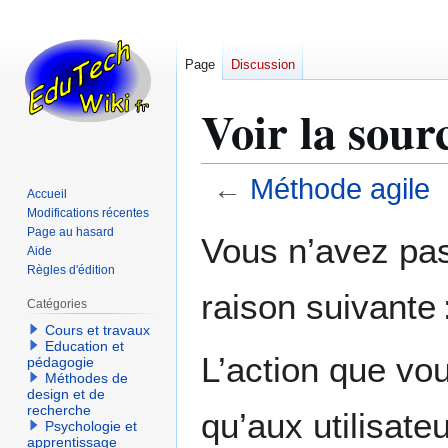
Page
Discussion
Voir la sour
←
Méthode agile
Accueil
Modifications récentes
Aller
Aller
Page au hasard
Vous n’avez pas 
Aide
à
à
Règles d'édition
la
la
raison suivante 
navigation
recherche
Catégories
Cours et travaux
Education et
L’action que vo
pédagogie
Méthodes de
design et de
recherche
qu’aux utilisate
Psychologie et
apprentissage