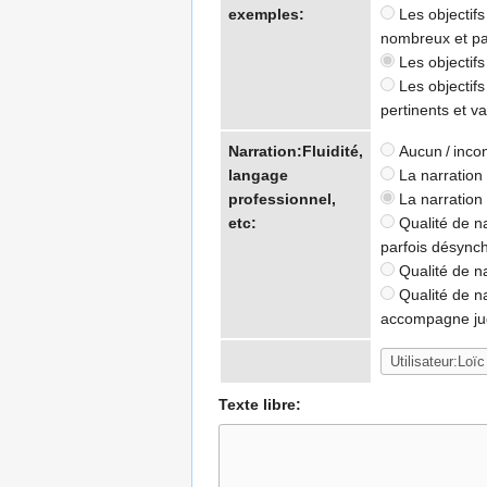
exemples:
Les objectifs
nombreux et pa
Les objectifs
Les objectifs
pertinents et va
Narration:Fluidité,
Aucun / inco
langage
La narration 
professionnel,
La narration 
etc:
Qualité de na
parfois désync
Qualité de na
Qualité de na
accompagne judi
Texte libre: