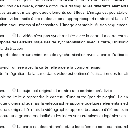
lution de l'image, grande difficulté à distinguer les différents éléments
tisfaisante, mais quelques éléments sont flous. L'image est peu stable
ion, vidéo facile à lire et des zooms appropriés/pertinents sont faits. L
tion et/ou zooms si nécessaires. L'image est stable. Autres séquences
nnu
La vidéo n'est pas synchronisée avec la carte. La carte est sta
orte des erreurs majeures de synchronisation avec la carte, l'utilisati
la distraction
orte des erreurs mineures de synchronisation avec la carte. l'utilisati
synchronisée avec la carte, elle aide à la compréhension
 l'intégration de la carte dans vidéo est optimisé,l'utilisation des fonct
nnu
Le sujet est original et montre une certaine créativité.
ie se limite à reprendre le contenu d'une autre (pas de plagiat). La cré
ue d'originalité, mais la vidéographie apporte quelques éléments inédi
ue d'originalité, mais la vidéographie apporte beaucoup d'éléments in
ntre une grande originalité et les idées sont créatives et ingénieuses.
nnu
La carte est désordonnée et/ou les idées ne sont pas hiérarchi