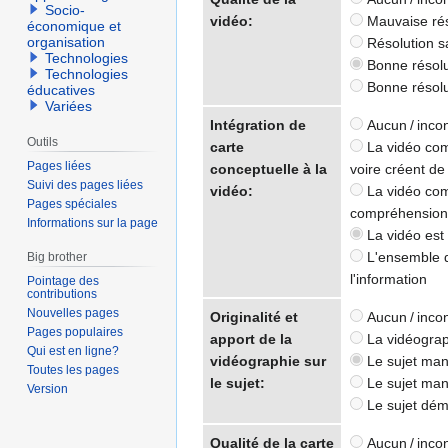
Socio-
vidéo:
Mauvaise réso
économique et
organisation
Résolution sa
Technologies
Bonne résolut
Technologies
Bonne résolu
éducatives
Variées
Intégration de
Aucun / inco
Outils
carte
La vidéo comp
Pages liées
conceptuelle à la
voire créent de 
Suivi des pages liées
vidéo:
La vidéo comp
Pages spéciales
compréhension
Informations sur la page
La vidéo est 
L'ensemble de
Big brother
l'information
Pointage des
contributions
Nouvelles pages
Originalité et
Aucun / inco
Pages populaires
apport de la
La vidéograph
Qui est en ligne?
vidéographie sur
Le sujet manq
Toutes les pages
le sujet:
Le sujet manq
Version
Le sujet démo
Qualité de la carte
Aucun / inco