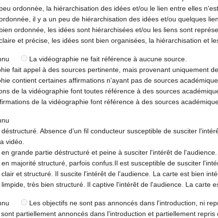
peu ordonnée, la hiérarchisation des idées et/ou le lien entre elles n'e
ordonnée, il y a un peu de hiérarchisation des idées et/ou quelques lien
bien ordonnée, les idées sont hiérarchisées et/ou les liens sont représ
claire et précise, les idées sont bien organisées, la hiérarchisation et l
nnu
La vidéographie ne fait référence à aucune source.
hie fait appel à des sources pertinente, mais provenant uniquement d
hie contient certaines affirmations n'ayant pas de sources académique
ons de la vidéographie font toutes référence à des sources académiqu
firmations de la vidéographie font référence à des sources académiqu
nnu
déstructuré. Absence d’un fil conducteur susceptible de susciter l'intérê
la vidéo.
en grande partie déstructuré et peine à susciter l'intérêt de l'audience. 
n majorité structuré, parfois confus.Il est susceptible de susciter l'inté
lair et structuré. Il suscite l'intérêt de l'audience. La carte est bien int
impide, très bien structuré. Il captive l'intérêt de l'audience. La carte 
nnu
Les objectifs ne sont pas annoncés dans l'introduction, ni rep
 sont partiellement annoncés dans l'introduction et partiellement repris