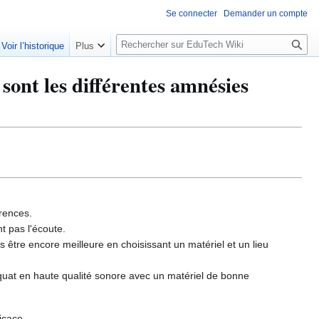
Se connecter
Demander un compte
R
Voir l’historique
Plus
e
c
ont les différentes amnésies
h
e
r
c
h
e
r
érences.
t pas l'écoute.
is être encore meilleure en choisissant un matériel et un lieu
quat en haute qualité sonore avec un matériel de bonne
ficace.