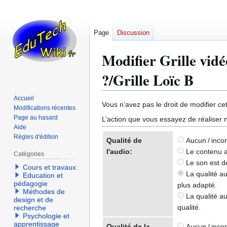
Page
Discussion
Modifier Grille vid
?/Grille Loïc B
Accueil
Aller
Aller
Vous n’avez pas le droit de modifier cet
Modifications récentes
à
à
Page au hasard
L’action que vous essayez de réaliser n
la
la
Aide
Règles d'édition
navigation
recherche
Qualité de
Aucun / inco
l'audio:
Le contenu au
Catégories
Le son est de
Cours et travaux
La qualité au
Education et
pédagogie
plus adapté.
Méthodes de
La qualité au
design et de
qualité.
recherche
Psychologie et
apprentissage
Qualité de la
Aucun / inco