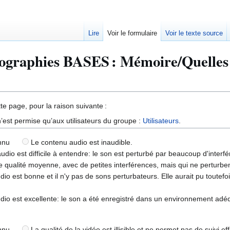
Lire
Voir le formulaire
Voir le texte source
éographies BASES : Mémoire/Quelles s
te page, pour la raison suivante :
’est permise qu’aux utilisateurs du groupe :
Utilisateurs
.
nnu
Le contenu audio est inaudible.
dio est difficile à entendre: le son est perturbé par beaucoup d'interf
 qualité moyenne, avec de petites interférences, mais qui ne perturben
dio est bonne et il n'y pas de sons perturbateurs. Elle aurait pu toutefo
dio est excellente: le son a été enregistré dans un environnement adé
nnu
La qualité de la vidéo est illisible et ne permet pas de suivi ef