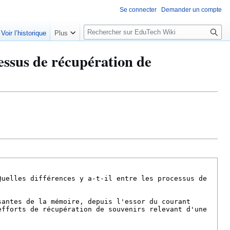
Se connecter
Demander un compte
R
Voir l’historique
Plus
e
c
essus de récupération de
h
e
r
c
h
e
r