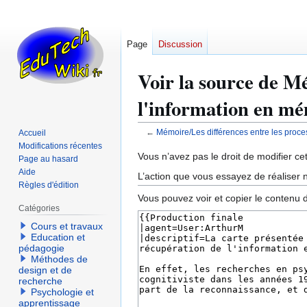
Page
Discussion
Voir la source de M
l'information en mé
←
Mémoire/Les différences entre les proce
Accueil
Modifications récentes
Aller
Aller
Vous n’avez pas le droit de modifier cet
Page au hasard
à
à
Aide
L’action que vous essayez de réaliser n
la
la
Règles d'édition
Vous pouvez voir et copier le contenu 
navigation
recherche
Catégories
Cours et travaux
Education et
pédagogie
Méthodes de
design et de
recherche
Psychologie et
apprentissage