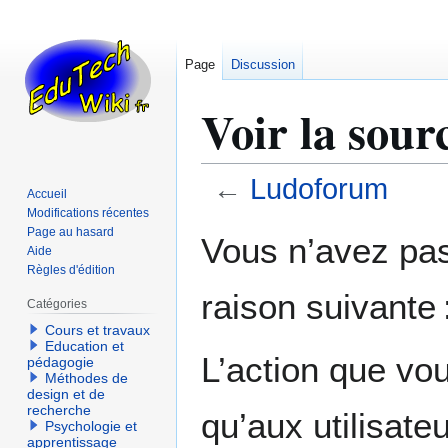
Page
Discussion
Voir la sou
←
Ludoforum
Accueil
Modifications récentes
Aller
Aller
Page au hasard
Vous n’avez pas 
Aide
à
à
Règles d'édition
la
la
raison suivante 
navigation
recherche
Catégories
Cours et travaux
Education et
L’action que vo
pédagogie
Méthodes de
design et de
recherche
qu’aux utilisate
Psychologie et
apprentissage