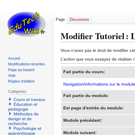
Page
Discussion
Modifier Tutoriel : 
Aller
Aller
Vous n’avez pas le droit de modifier cet
à
à
Accueil
L’action que vous essayez de réaliser n
la
la
Modifications récentes
navigation
recherche
Page au hasard
Fait partie du cours:
Aide
Règles d'édition
Navigation/informations sur le modul
Catégories
Fait partie du module:
Cours et travaux
Education et
Est page d'entrée du module:
pédagogie
Méthodes de
design et de
Module précédant:
recherche
Psychologie et
Module suivant:
apprentissage