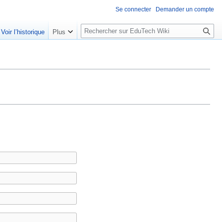
Se connecter
Demander un compte
R
Voir l’historique
Plus
e
c
h
e
r
c
h
e
r