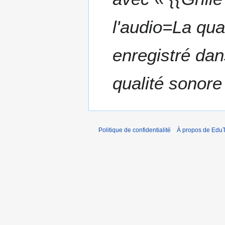
i
e
l'audio=La qual
r
2
0
enregistré da
1
9
qualité sonore
Politique de confidentialité
À propos de EduT