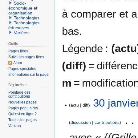
Socio-
économique et
à comparer et a
organisation
Technologies
Technologies
bas.
éducatives
Variées
Outils
Légende :
(actu
Pages liées
Suivi des pages liées
(diff)
= différen
Atom
Pages spéciales
Informations sur la page
m
= modificatio
Big brother
Pointage des
contributions
3
30 janvie
Nouvelles pages
actu
diff
0
Pages populaires
j
Qui est en ligne?
a
Toutes les pages
discussion
contributions
n
Version
v
avec « {{Grill