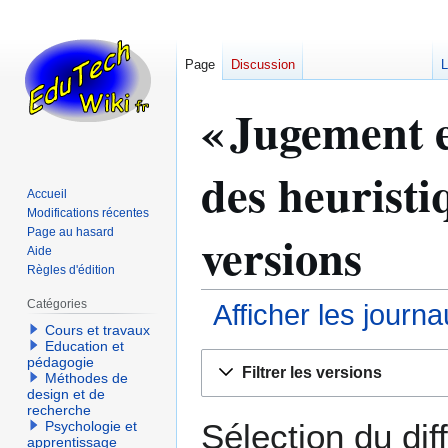
Page
Discussion
L
« Jugement e
des heuristi
Accueil
Modifications récentes
versions
Page au hasard
Aide
Règles d'édition
Catégories
Afficher les journ
Cours et travaux
Education et
Aller
Aller
pédagogie
Filtrer les versions
Méthodes de
à
à
design et de
la
la
recherche
navigation
recherche
Sélection du dif
Psychologie et
apprentissage