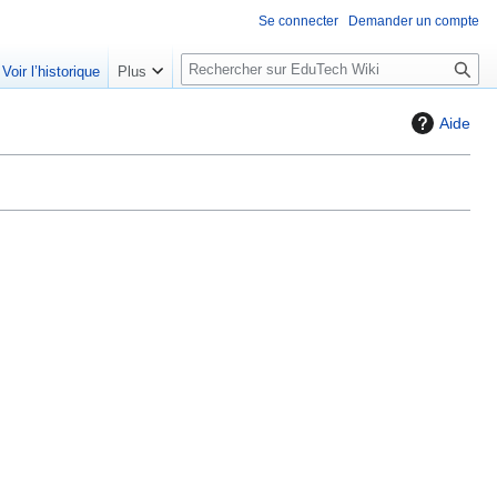
Se connecter
Demander un compte
R
Voir l’historique
Plus
e
c
Aide
h
e
r
c
h
e
r