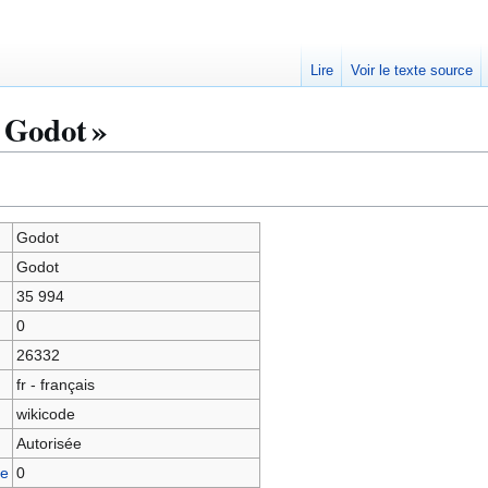
Lire
Voir le texte source
 Godot »
Godot
Godot
35 994
0
26332
fr - français
wikicode
Autorisée
ge
0