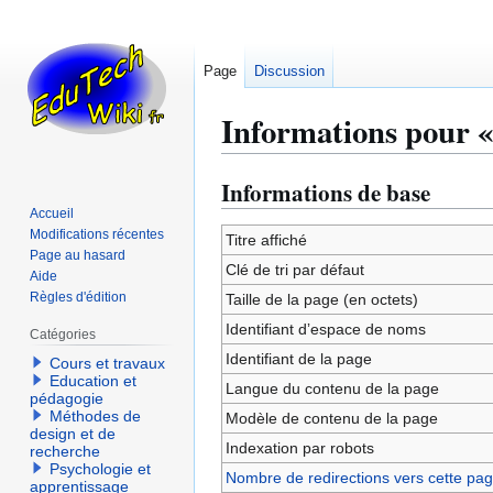
Page
Discussion
Informations pour «
Informations de base
Aller
Aller
à
à
Accueil
Modifications récentes
la
la
Titre affiché
Page au hasard
navigation
recherche
Clé de tri par défaut
Aide
Règles d'édition
Taille de la page (en octets)
Identifiant dʼespace de noms
Catégories
Identifiant de la page
Cours et travaux
Education et
Langue du contenu de la page
pédagogie
Méthodes de
Modèle de contenu de la page
design et de
Indexation par robots
recherche
Psychologie et
Nombre de redirections vers cette pa
apprentissage