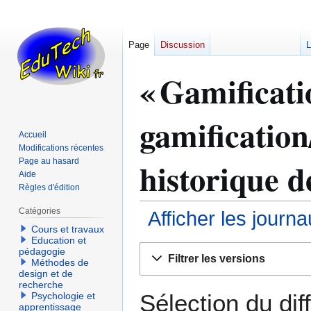
Page
Discussion
L
« Gamificati
gamification/
Accueil
Modifications récentes
historique d
Page au hasard
Aide
Règles d'édition
Catégories
Afficher les journ
Cours et travaux
Education et
Aller
Aller
pédagogie
Filtrer les versions
Méthodes de
à
à
design et de
la
la
recherche
navigation
recherche
Sélection du dif
Psychologie et
apprentissage