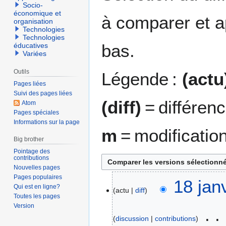
Socio-
économique et
à comparer et a
organisation
Technologies
Technologies
bas.
éducatives
Variées
Outils
Légende :
(actu
Pages liées
Suivi des pages liées
(diff)
= différen
Atom
Pages spéciales
Informations sur la page
m
= modificatio
Big brother
Pointage des
contributions
Nouvelles pages
Pages populaires
1
18 jan
Qui est en ligne?
actu
diff
8
Toutes les pages
j
Version
a
discussion
contributions
n