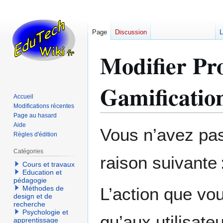
Page
Discussion
L
Modifier Pro
Gamification
Accueil
Modifications récentes
Page au hasard
Aide
Aller
Aller
Vous n’avez pas 
Règles d'édition
à
à
la
la
Catégories
raison suivante 
navigation
recherche
Cours et travaux
Education et
pédagogie
Méthodes de
L’action que vo
design et de
recherche
Psychologie et
qu’aux utilisate
apprentissage