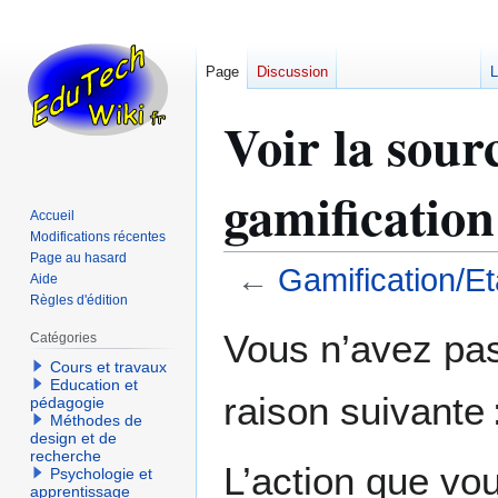
Page
Discussion
L
Voir la sour
gamification
Accueil
Modifications récentes
Page au hasard
←
Gamification/Et
Aide
Règles d'édition
Aller
Aller
Vous n’avez pas 
Catégories
à
à
Cours et travaux
la
la
Education et
raison suivante 
navigation
recherche
pédagogie
Méthodes de
design et de
recherche
L’action que vo
Psychologie et
apprentissage