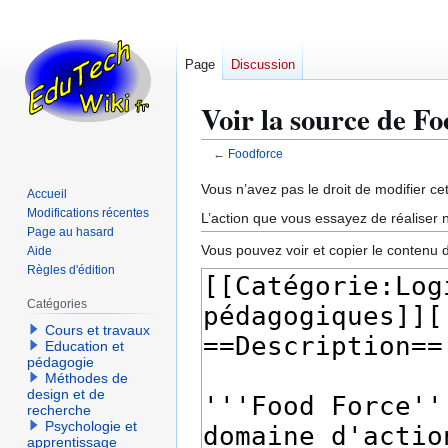
Page
Discussion
Voir la source de F
←
Foodforce
Aller
Aller
Vous n’avez pas le droit de modifier cet
Accueil
à
à
Modifications récentes
L’action que vous essayez de réaliser n
la
la
Page au hasard
Vous pouvez voir et copier le contenu 
Aide
navigation
recherche
Règles d'édition
Catégories
Cours et travaux
Education et
pédagogie
Méthodes de
design et de
recherche
Psychologie et
apprentissage