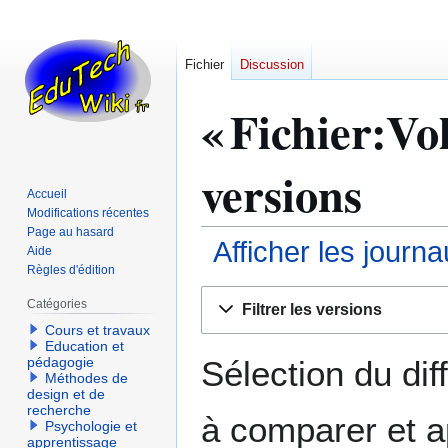
Fichier
Discussion
« Fichier:Vol
versions
Accueil
Modifications récentes
Page au hasard
Afficher les journ
Aide
Règles d'édition
Aller
Aller
Catégories
Filtrer les versions
à
à
Cours et travaux
la
la
Education et
navigation
recherche
Sélection du dif
pédagogie
Méthodes de
design et de
recherche
à comparer et a
Psychologie et
apprentissage