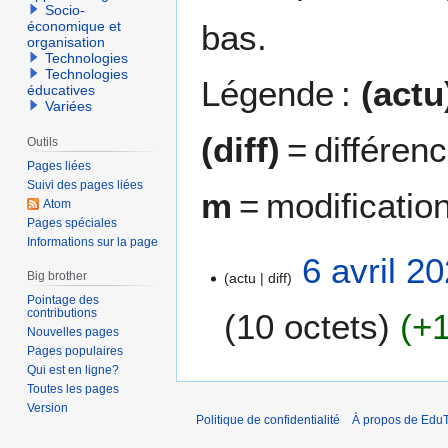
Socio-
bas.
économique et
organisation
Technologies
Technologies
Légende :
(actu
éducatives
Variées
(diff)
= différen
Outils
Pages liées
Suivi des pages liées
m
= modificatio
Atom
Pages spéciales
Informations sur la page
6
6 avril 2
Big brother
actu
diff
a
Pointage des
v
contributions
10 octets
+
r
Nouvelles pages
i
Pages populaires
A
l
Qui est en ligne?
u
2
Toutes les pages
c
Version
0
Politique de confidentialité
À propos de EduT
u
2