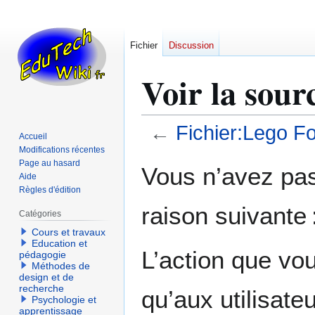
Fichier
Discussion
Voir la sour
←
Fichier:Lego Fo
Accueil
Modifications récentes
Aller
Aller
Page au hasard
Vous n’avez pas 
Aide
à
à
Règles d'édition
la
la
raison suivante 
navigation
recherche
Catégories
Cours et travaux
Education et
L’action que vo
pédagogie
Méthodes de
design et de
recherche
qu’aux utilisate
Psychologie et
apprentissage