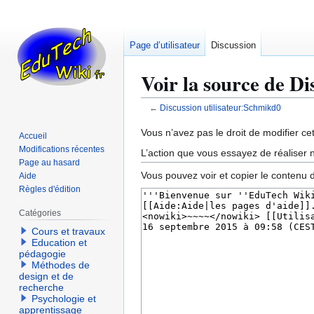
Page d’utilisateur
Discussion
Voir la source de D
←
Discussion utilisateur:Schmikd0
Aller
Aller
Vous n’avez pas le droit de modifier cet
Accueil
à
à
Modifications récentes
L’action que vous essayez de réaliser n
la
la
Page au hasard
Vous pouvez voir et copier le contenu 
Aide
navigation
recherche
Règles d'édition
Catégories
Cours et travaux
Education et
pédagogie
Méthodes de
design et de
recherche
Psychologie et
apprentissage