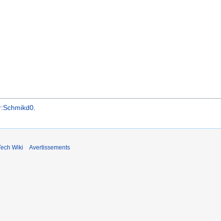
ur:Schmikd0
.
ech Wiki
Avertissements