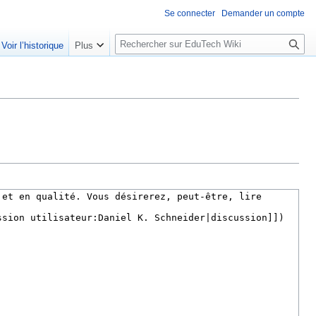
Se connecter
Demander un compte
R
Voir l’historique
Plus
e
c
h
e
r
c
h
e
r