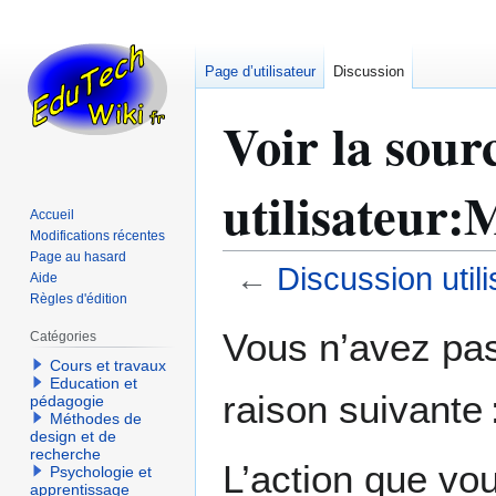
Page d’utilisateur
Discussion
Voir la sour
utilisateur
Accueil
Modifications récentes
Page au hasard
←
Discussion uti
Aide
Règles d'édition
Aller
Aller
Vous n’avez pas 
Catégories
à
à
Cours et travaux
la
la
Education et
raison suivante 
navigation
recherche
pédagogie
Méthodes de
design et de
recherche
L’action que vo
Psychologie et
apprentissage