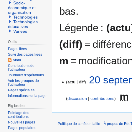
Socio-
bas.
économique et
organisation
Technologies
Technologies
Légende :
(actu
éducatives
Variées
(diff)
= différen
Outils
Pages liées
Suivi des pages liées
m
= modificatio
Atom
Contributions de
l’utilisateur
Journaux d’opérations
2
20 septe
Voir les groupes de
actu
diff
0
l’utilisateur
s
Pages spéciales
m
e
Informations sur la page
discussion
contributions
p
Big brother
t
Pointage des
e
contributions
m
Nouvelles pages
Politique de confidentialité
À propos de EduT
b
Pages populaires