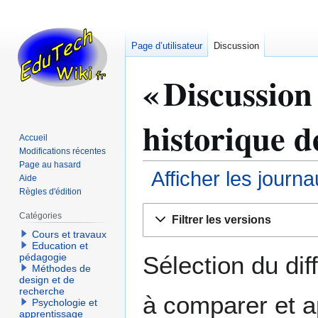
Page d’utilisateur
Discussion
« Discussion 
historique d
Accueil
Modifications récentes
Page au hasard
Afficher les journ
Aide
Règles d'édition
Aller
Aller
Catégories
Filtrer les versions
à
à
Cours et travaux
la
la
Education et
navigation
recherche
Sélection du dif
pédagogie
Méthodes de
design et de
recherche
à comparer et a
Psychologie et
apprentissage