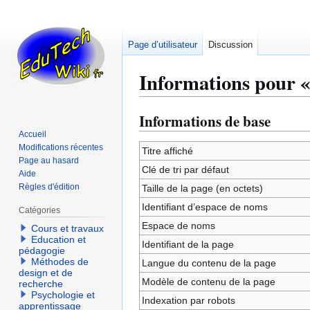
Page d’utilisateur
Discussion
Informations pour «
Informations de base
Aller
Aller
à
à
Accueil
Modifications récentes
la
la
Titre affiché
Page au hasard
navigation
recherche
Clé de tri par défaut
Aide
Règles d'édition
Taille de la page (en octets)
Identifiant dʼespace de noms
Catégories
Espace de noms
Cours et travaux
Education et
Identifiant de la page
pédagogie
Méthodes de
Langue du contenu de la page
design et de
Modèle de contenu de la page
recherche
Psychologie et
Indexation par robots
apprentissage