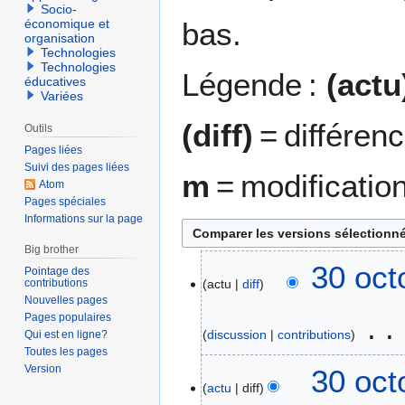
Socio-
bas.
économique et
organisation
Technologies
Technologies
Légende :
(actu
éducatives
Variées
(diff)
= différen
Outils
Pages liées
Suivi des pages liées
m
= modificatio
Atom
Pages spéciales
Informations sur la page
Big brother
3
30 oct
Pointage des
contributions
actu
diff
0
Nouvelles pages
o
Pages populaires
c
discussion
contributions
Qui est en ligne?
t
Toutes les pages
o
Version
30 oct
b
actu
diff
r