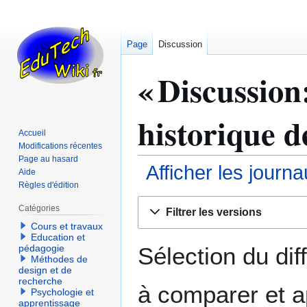
Page
Discussion
« Discussion:
historique d
Accueil
Modifications récentes
Page au hasard
Afficher les journ
Aide
Règles d'édition
Aller
Aller
Catégories
Filtrer les versions
à
à
Cours et travaux
la
la
Education et
navigation
recherche
Sélection du dif
pédagogie
Méthodes de
design et de
recherche
à comparer et a
Psychologie et
apprentissage