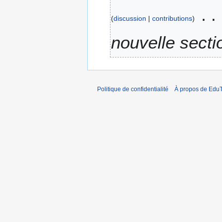
e
discussion
contributions
2
0
nouvelle secti
2
3
Politique de confidentialité
À propos de EduT