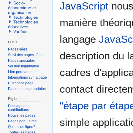
JavaScript
nous 
Socio-
économique et
organisation
Technologies
manière théoriqu
Technologies
éducatives
Variées
langage
JavaScr
Outils
Pages liées
description du l
Suivi des pages liées
Pages spéciales
Version imprimable
cadres d'applic
Lien permanent
Informations sur la page
Citer cette page
contact directe
Parcourir les propriétés
Big brother
"étape par étap
Pointage des
contributions
Nouvelles pages
simple applicati
Pages populaires
Qui est en ligne?
Toutes les pages