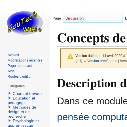
Page
Discussion
L
Concepts de
Accueil
Version datée du 14 avril 2020 à
Modifications récentes
(
diff
)
← Version précédente
| Vers
Page au hasard
Aide
Aller
Aller
Description 
Règles d'édition
à
à
Catégories
la
la
Cours et travaux
navigation
recherche
Dans ce module 
Education et
pédagogie
Méthodes de
design et de
pensée computa
recherche
Psychologie et
apprentissage