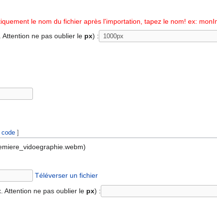
quement le nom du fichier après l'importation, tapez le nom! ex: mon
. Attention ne pas oublier le
px
) :
r code
]
premiere_vidoegraphie.webm)
Téléverser un fichier
. Attention ne pas oublier le
px
) :