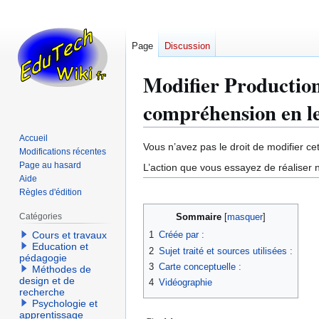
Page
Discussion
Modifier Production
compréhension en l
Accueil
Aller
Aller
Vous n’avez pas le droit de modifier cet
Modifications récentes
à
à
Page au hasard
L’action que vous essayez de réaliser n
la
la
Aide
Règles d'édition
navigation
recherche
Catégories
Sommaire
1
Créée par :
Cours et travaux
Education et
2
Sujet traité et sources utilisées :
pédagogie
3
Carte conceptuelle :
Méthodes de
design et de
4
Vidéographie
recherche
Psychologie et
apprentissage