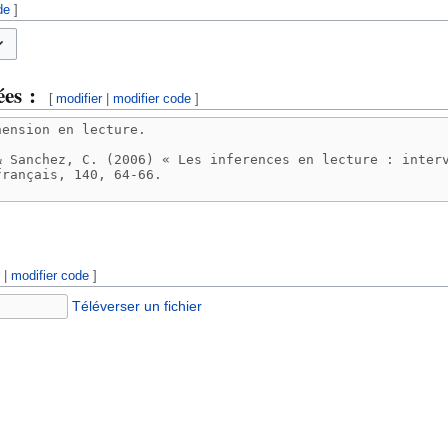
de
]
sculer les options
ées :
[
modifier
|
modifier code
]
r
|
modifier code
]
Téléverser un fichier