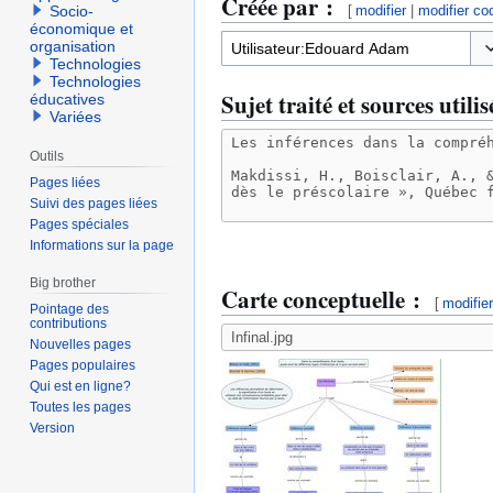
Créée par :
[
modifier
|
modifier co
Socio-
économique et
organisation
Technologies
Ba
Technologies
Sujet traité et sources utilis
éducatives
Variées
Outils
Pages liées
Suivi des pages liées
Pages spéciales
Informations sur la page
Big brother
Carte conceptuelle :
[
modifie
Pointage des
contributions
Nouvelles pages
Pages populaires
Qui est en ligne?
Toutes les pages
Version