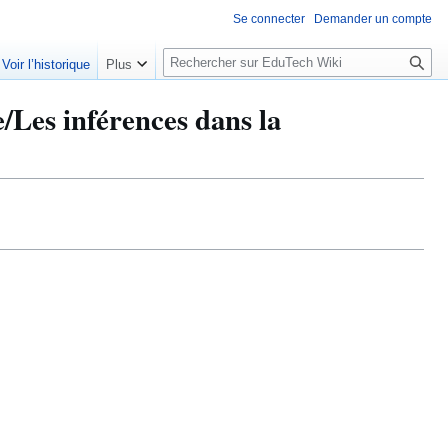
Se connecter
Demander un compte
R
Voir l’historique
Plus
e
c
/Les inférences dans la
h
e
r
c
h
e
r