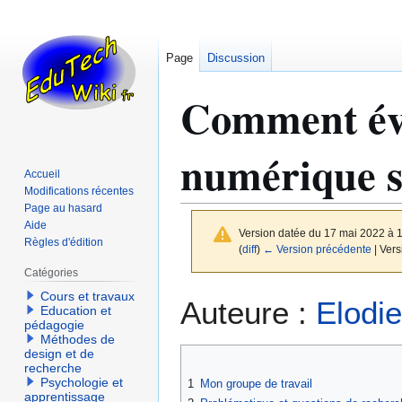
Page
Discussion
Comment éval
numérique s
Accueil
Modifications récentes
Page au hasard
Aide
Version datée du 17 mai 2022 à 
Règles d'édition
(
diff
)
← Version précédente
| Vers
Catégories
Cours et travaux
Aller
Aller
Auteure :
Elodie
Education et
à
à
pédagogie
la
la
Méthodes de
design et de
navigation
recherche
recherche
Psychologie et
1
Mon groupe de travail
apprentissage