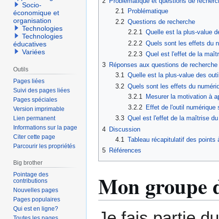
2
Problématique et questions de recher
Socio-
2.1
Problématique
économique et
organisation
2.2
Questions de recherche
Technologies
2.2.1
Quelle est la plus-value 
Technologies
2.2.2
Quels sont les effets du 
éducatives
Variées
2.2.3
Quel est l'effet de la ma
3
Réponses aux questions de recherche
Outils
3.1
Quelle est la plus-value des ou
Pages liées
3.2
Quels sont les effets du numériq
Suivi des pages liées
3.2.1
Mesurer la motivation à 
Pages spéciales
3.2.2
Effet de l'outil numérique
Version imprimable
3.3
Quel est l'effet de la maîtrise 
Lien permanent
Informations sur la page
4
Discussion
Citer cette page
4.1
Tableau récapitulatif des points 
Parcourir les propriétés
5
Références
Big brother
Mon groupe d
Pointage des
contributions
Nouvelles pages
Pages populaires
Qui est en ligne?
Je fais partie 
Toutes les pages