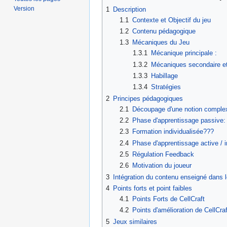
Version
1
Description
1.1
Contexte et Objectif du jeu
1.2
Contenu pédagogique
1.3
Mécaniques du Jeu
1.3.1
Mécanique principale :
1.3.2
Mécaniques secondaire et
1.3.3
Habillage
1.3.4
Stratégies
2
Principes pédagogiques
2.1
Découpage d'une notion complexe
2.2
Phase d'apprentissage passive:
2.3
Formation individualisée???
2.4
Phase d'apprentissage active / i
2.5
Régulation Feedback
2.6
Motivation du joueur
3
Intégration du contenu enseigné dans l
4
Points forts et point faibles
4.1
Points Forts de CellCraft
4.2
Points d'amélioration de CellCraf
5
Jeux similaires