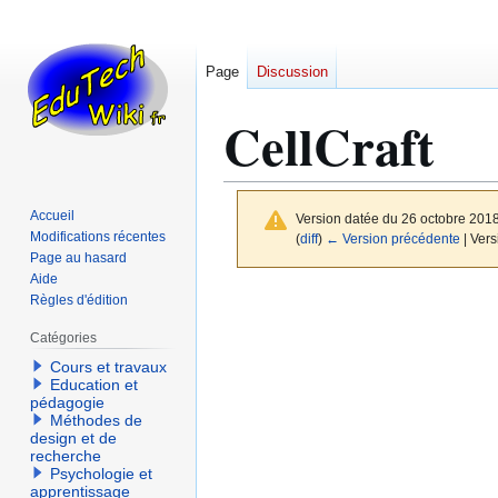
Page
Discussion
CellCraft
Accueil
Version datée du 26 octobre 201
Modifications récentes
(
diff
)
← Version précédente
| Vers
Page au hasard
Aide
Aller
Aller
Règles d'édition
à
à
Catégories
la
la
Cours et travaux
navigation
recherche
Education et
pédagogie
Méthodes de
design et de
recherche
Psychologie et
apprentissage