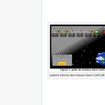
capture d'écran des niveaux dans CellCraft