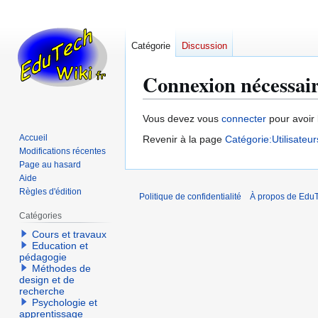
Catégorie
Discussion
Connexion nécessai
Aller
Aller
Vous devez vous
connecter
pour avoir 
à
à
Accueil
Revenir à la page
Catégorie:Utilisateu
la
la
Modifications récentes
navigation
recherche
Page au hasard
Aide
Règles d'édition
Politique de confidentialité
À propos de EduT
Catégories
Cours et travaux
Education et
pédagogie
Méthodes de
design et de
recherche
Psychologie et
apprentissage