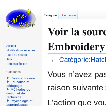
Catégorie
Discussion
Voir la sour
Embroidery
Accueil
Modifications récentes
Page au hasard
←
Catégorie:Hatc
Aide
Règles d'édition
Aller
Aller
Vous n’avez pas 
Catégories
à
à
Cours et travaux
la
la
Education et
raison suivante 
navigation
recherche
pédagogie
Méthodes de
design et de
recherche
L’action que vo
Psychologie et
apprentissage