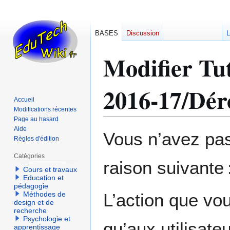
BASES
Discussion
L
Modifier Tu
2016-17/Dér
Accueil
Modifications récentes
Page au hasard
Aide
Aller
Aller
Vous n’avez pas 
Règles d'édition
à
à
la
la
Catégories
raison suivante 
navigation
recherche
Cours et travaux
Education et
pédagogie
Méthodes de
L’action que vo
design et de
recherche
Psychologie et
qu’aux utilisate
apprentissage