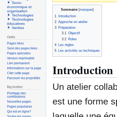
Socio-
économique et
Sommaire
organisation
Technologies
1
Introduction
Technologies
2
Approche en atelier
éducatives
3
Préparation
Variées
3.1
Objectif
Outils
3.2
Roles
Pages liées
4
Les règles
Suivi des pages liées
5
Les activités ou techniques
Pages spéciales
Version imprimable
Lien permanent
Introduction
Informations sur la page
Citer cette page
Parcourir les propriétés
Un atelier colla
Big brother
Pointage des
contributions
est une forme s
Nouvelles pages
Pages populaires
Qui est en ligne?
laquelle une éq
Toutes les pages