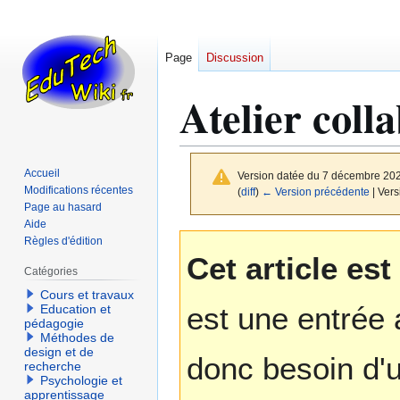
Page
Discussion
Atelier colla
Accueil
Version datée du 7 décembre 20
Modifications récentes
(
diff
)
← Version précédente
| Vers
Page au hasard
Aide
Aller
Aller
Règles d'édition
Cet article es
à
à
Catégories
la
la
Cours et travaux
navigation
recherche
est une entrée 
Education et
pédagogie
Méthodes de
design et de
donc besoin d'u
recherche
Psychologie et
apprentissage