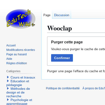
Page
Discussion
Wooclap
Aller
Aller
Purger cette page
à
à
Accueil
Voulez-vous purger le cache de cett
la
la
Modifications récentes
navigation
recherche
Page au hasard
Confirmer
Aide
Règles d'édition
Purger une page l’efface du cache et fo
Catégories
Cours et travaux
Education et
pédagogie
Méthodes de
Politique de confidentialité
À propos de EduT
design et de
recherche
Psychologie et
apprentissage