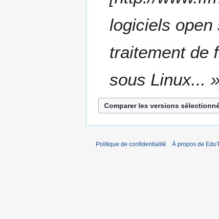
m
b
logiciels open
r
e
2
traitement de 
0
1
sous Linux... 
3
Politique de confidentialité
À propos de EduT