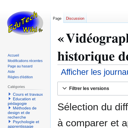
Page
Discussion
« Vidéograph
historique d
Accueil
Modifications récentes
Page au hasard
Afficher les journ
Aide
Règles d'édition
Aller
Aller
Catégories
Filtrer les versions
à
à
Cours et travaux
la
la
Education et
navigation
recherche
Sélection du dif
pédagogie
Méthodes de
design et de
recherche
à comparer et a
Psychologie et
apprentissage