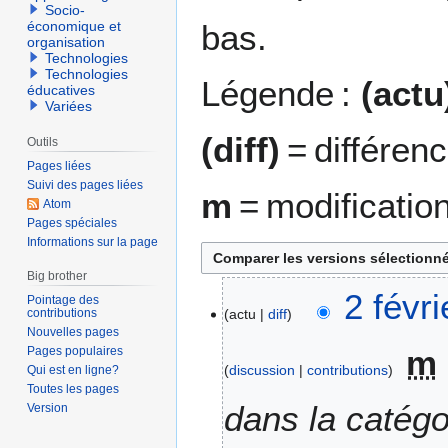
Socio-
bas.
économique et
organisation
Technologies
Technologies
Légende :
(actu
éducatives
Variées
(diff)
= différen
Outils
Pages liées
Suivi des pages liées
m
= modificatio
Atom
Pages spéciales
Informations sur la page
Big brother
2
2 févr
Pointage des
contributions
actu
diff
f
Nouvelles pages
é
m
Pages populaires
v
discussion
contributions
Qui est en ligne?
r
Toutes les pages
i
dans la catégor
Version
e
r